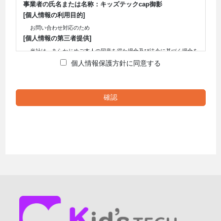
事業者の氏名または名称：キッズテックcap御影
[個人情報の利用目的]
お問い合わせ対応のため
[個人情報の第三者提供]
当社は、あらかじめご本人の同意を得た場合及び法令に基づく場合を
除き個人情報を第三者へ提供いたしません。
個人情報保護方針に同意する
[個人情報の委託]
当社は、利用目的達成のために個人情報の取り扱いを外部に委託する
場合があります。 外部に委託する場合は、当社の基準により選定を
行い、適切に監督いたします。
[個人情報の開示等に関するお問い合わせ]
当社は、お預かりする個人情報に関し、ご本人から利用目的の通知、
開示、内容の訂正、追加又は削除、利用の停止、消去及び第三者への
提供の停止（以下、開示等という）に関するご要請があれば、ご本人
の確認をさせていただいた上で速やかに対応します。
ただし、削除については、法的な保管義務に抵触する場合にはご希望
に添えない場合があります。 当社の個人情報に関するお問合せは以
下の窓口で承ります。
問い合せの内容により必要な書類提出や質問へのご回答をお願いする
ことがあります。