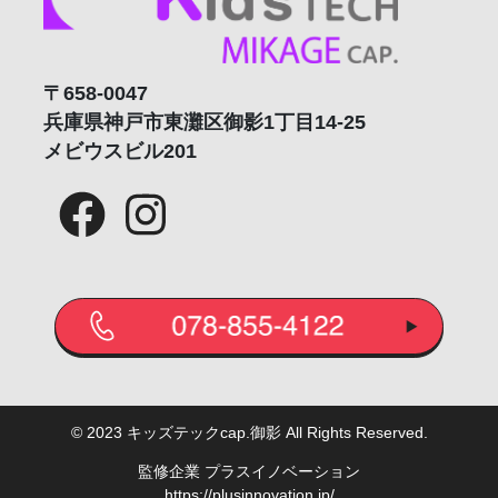
[任意性について]
お問い合わせフォームの各項目への入力は任意となります。
ただし、ご入力いただけなかった場合、対応に支障が出ることがござ
いますので、予めご了承ください。
〒658-0047
[個人情報の取り扱いについてのお問い合わせ先]
兵庫県神戸市東灘区御影1丁目14-25
担当：個人情報相談窓口
メビウスビル201
当問い合わせフォーム: （受付時間：24時間・翌営業日対応）
以上
© 2023 キッズテックcap.御影 All Rights Reserved.
監修企業 プラスイノベーション
https://plusinnovation.jp/